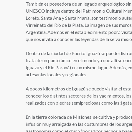
También es poseedora de un legado arqueológico sin ig
UNESCO incluye dentro del Patrimonio Cultural Mun
Loreto, Santa Ana y Santa María, son testimonio autént
Virreinato del Río de la Plata. La imagen de sus muros
Argentina.
Además en el establecimiento podrá visita
que nos invita a conocer las leyendas de la selva misi
Dentro de la ciudad de Puerto Iguazú se puede disfru
trata de un punto único en el mundo ya que allí se encu
Iguazú y el Río Paraná) en un mismo lugar. Además, en
artesanías locales y regionales.
A pocos kilometros de Iguazú se puede visitar el est
conocer los distintos sectores de los yacimientos, lo
realizados con piedras semipreciosas como las ágatas,
En la tierra colorada de Misiones, se cultiva y produc
infusión muy arraigada en las costumbres de los arge
gastronomía como el chipá (bocaditos hechos a base d