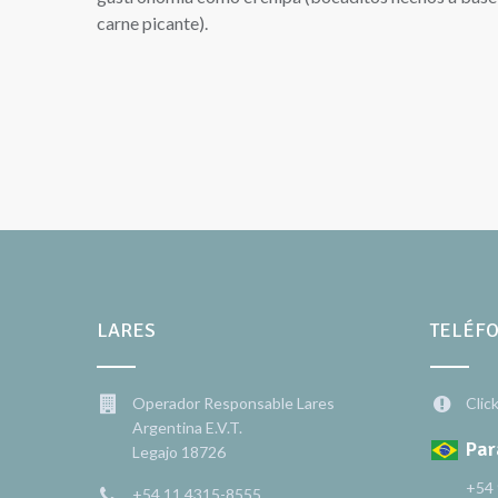
carne picante).
LARES
TELÉF
Operador Responsable Lares
Clic
Argentina E.V.T.
Par
Legajo 18726
+54 
+54 11 4315-8555