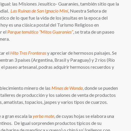
ual: las Misiones Jesuítico- Guaraníes, también sitio que la
dial.
Las Ruinas de San Ignacio Miní
, Nuestra Señora de
ico de lo que fue la vida de los jesuitas en la epoca del
 hoy es una clásica postal del Turismo Religioso en
r el
Parque temático “Mitos Guaraníes”
, se trata de un paseo
onera.
tar
el
Hito Tres Fronteras
y apreciar de hermosos paisajes. Se
entran 3 países (Argentina, Brasil y Paraguay) y 2 ríos (Río
 el paseo artesanal, podras adquirir
hermosos recuerdos y
ablecimiento minero de las
Minas de Wanda
,
donde se pueden
s talleres de producción y los salones de venta de productos
 amatistas, topacios, jaspes y varios tipos de cuarzos.
e a gran escala la
yerba mate
, de cuyas hojas se elabora una
ntinos. De igual sorprenden productos típicos de su
e harina de mandioca y queso) o chipá so’ (rellenos con